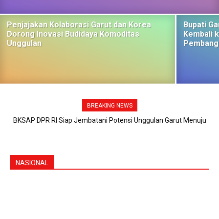
Penjajakan Kolaborasi Garut dan Korea
Bupati Ga
Dorong Inovasi Budidaya Komoditas
Kembali 
Unggulan
Pembangu
BREAKING NEWS
BKSAP DPR RI Siap Jembatani Potensi Unggulan Garut Menuju
Pasar Internasional
NASIONAL