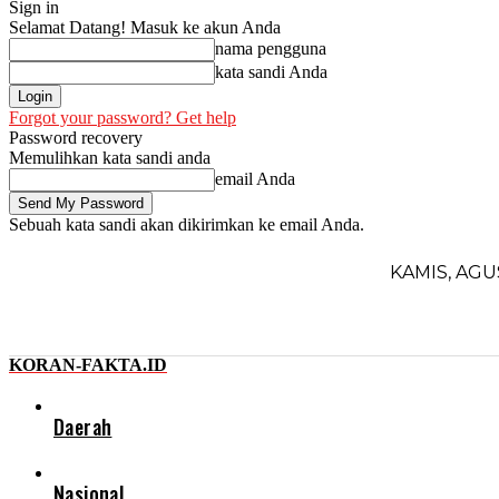
Sign in
Selamat Datang! Masuk ke akun Anda
nama pengguna
kata sandi Anda
Forgot your password? Get help
Password recovery
Memulihkan kata sandi anda
email Anda
Sebuah kata sandi akan dikirimkan ke email Anda.
KAMIS, AGU
KORAN-FAKTA.ID
Daerah
Nasional