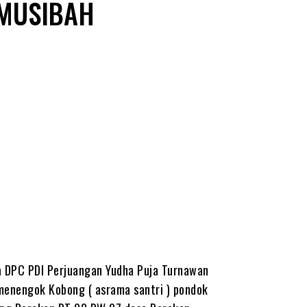
 MUSIBAH
TA.ID
a DPC PDI Perjuangan Yudha Puja Turnawan
enengok Kobong ( asrama santri ) pondok