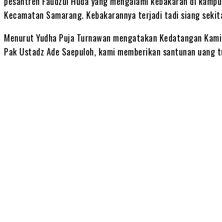
pesantren Faudzul Huda yang mengalami kebakaran di kamp
Kecamatan Samarang. Kebakarannya terjadi tadi siang sekita
Menurut Yudha Puja Turnawan mengatakan Kedatangan Kami 
Pak Ustadz Ade Saepuloh, kami memberikan santunan uang t