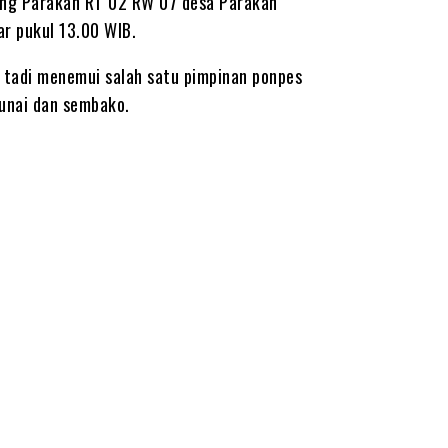
ung Parakan RT 02 RW 07 desa Parakan
r pukul 13.00 WIB.
tadi menemui salah satu pimpinan ponpes
unai dan sembako.