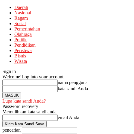
Daerah
Nasional
Ragam
Sosial
Pemerintahan
Olahraga
Politik
Pendidikan
Peristiwa
Bisnis
Wisata
Sign in
Welcome!
Log into your account
nama pengguna
kata sandi Anda
Lupa kata sandi Anda?
Password recovery
Memulihkan kata sandi anda
email Anda
pencarian