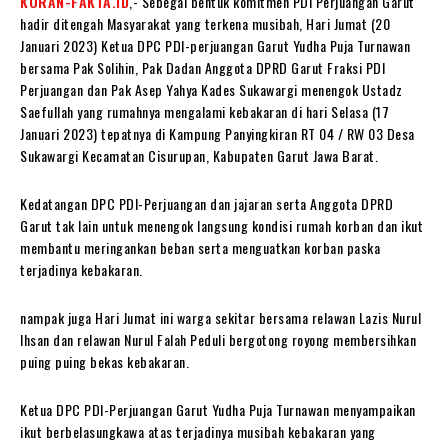
KORAN-FAKTA.ID
,- Sebegai bentuk komitmen PDI Perjuangan Garut
hadir ditengah Masyarakat yang terkena musibah, Hari Jumat (20
Januari 2023) Ketua DPC PDI-perjuangan Garut Yudha Puja Turnawan
bersama Pak Solihin, Pak Dadan Anggota DPRD Garut Fraksi PDI
Perjuangan dan Pak Asep Yahya Kades Sukawargi menengok Ustadz
Saefullah yang rumahnya mengalami kebakaran di hari Selasa (17
Januari 2023) tepatnya di Kampung Panyingkiran RT 04 / RW 03 Desa
Sukawargi Kecamatan Cisurupan, Kabupaten Garut Jawa Barat.
Kedatangan DPC PDI-Perjuangan dan jajaran serta Anggota DPRD
Garut tak lain untuk menengok langsung kondisi rumah korban dan ikut
membantu meringankan beban serta menguatkan korban paska
terjadinya kebakaran.
nampak juga Hari Jumat ini warga sekitar bersama relawan Lazis Nurul
Ihsan dan relawan Nurul Falah Peduli bergotong royong membersihkan
puing puing bekas kebakaran.
Ketua DPC PDI-Perjuangan Garut Yudha Puja Turnawan menyampaikan
ikut berbelasungkawa atas terjadinya musibah kebakaran yang