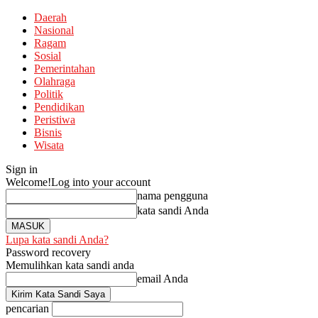
Daerah
Nasional
Ragam
Sosial
Pemerintahan
Olahraga
Politik
Pendidikan
Peristiwa
Bisnis
Wisata
Sign in
Welcome!
Log into your account
nama pengguna
kata sandi Anda
Lupa kata sandi Anda?
Password recovery
Memulihkan kata sandi anda
email Anda
pencarian