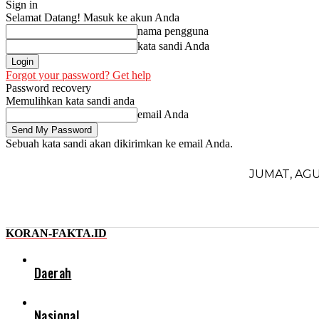
Sign in
Selamat Datang! Masuk ke akun Anda
nama pengguna
kata sandi Anda
Forgot your password? Get help
Password recovery
Memulihkan kata sandi anda
email Anda
Sebuah kata sandi akan dikirimkan ke email Anda.
JUMAT, AGU
KORAN-FAKTA.ID
Daerah
Nasional