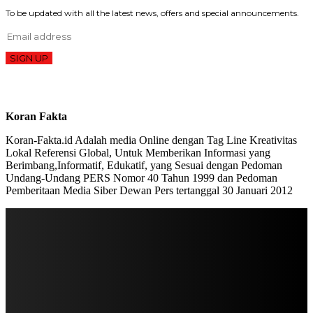
To be updated with all the latest news, offers and special announcements.
SIGN UP
Koran Fakta
Koran-Fakta.id Adalah media Online dengan Tag Line Kreativitas
Lokal Referensi Global, Untuk Memberikan Informasi yang
Berimbang,Informatif, Edukatif, yang Sesuai dengan Pedoman
Undang-Undang PERS Nomor 40 Tahun 1999 dan Pedoman
Pemberitaan Media Siber Dewan Pers tertanggal 30 Januari 2012
STAY IN TOUCH
TO BE UPDATED WITH ALL THE LATEST NEWS, OFFERS AND SPECIAL
ANNOUNCEMENTS.