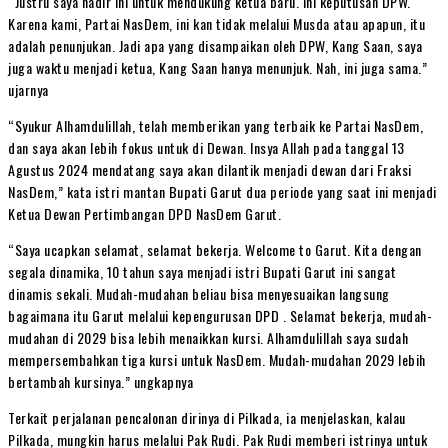
“Justru saya hadir ini untuk mendukung ketua baru. Ini keputusan DPW.
Karena kami, Partai NasDem, ini kan tidak melalui Musda atau apapun, itu
adalah penunjukan. Jadi apa yang disampaikan oleh DPW, Kang Saan, saya
juga waktu menjadi ketua, Kang Saan hanya menunjuk. Nah, ini juga sama.”
ujarnya
“Syukur Alhamdulillah, telah memberikan yang terbaik ke Partai NasDem,
dan saya akan lebih fokus untuk di Dewan. Insya Allah pada tanggal 13
Agustus 2024 mendatang saya akan dilantik menjadi dewan dari Fraksi
NasDem,” kata istri mantan Bupati Garut dua periode yang saat ini menjadi
Ketua Dewan Pertimbangan DPD NasDem Garut.
“Saya ucapkan selamat, selamat bekerja. Welcome to Garut. Kita dengan
segala dinamika, 10 tahun saya menjadi istri Bupati Garut ini sangat
dinamis sekali. Mudah-mudahan beliau bisa menyesuaikan langsung
bagaimana itu Garut melalui kepengurusan DPD . Selamat bekerja, mudah-
mudahan di 2029 bisa lebih menaikkan kursi. Alhamdulillah saya sudah
mempersembahkan tiga kursi untuk NasDem. Mudah-mudahan 2029 lebih
bertambah kursinya.” ungkapnya
Terkait perjalanan pencalonan dirinya di Pilkada, ia menjelaskan, kalau
Pilkada, mungkin harus melalui Pak Rudi. Pak Rudi memberi istrinya untuk