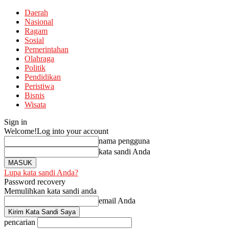
Daerah
Nasional
Ragam
Sosial
Pemerintahan
Olahraga
Politik
Pendidikan
Peristiwa
Bisnis
Wisata
Sign in
Welcome!
Log into your account
nama pengguna
kata sandi Anda
Lupa kata sandi Anda?
Password recovery
Memulihkan kata sandi anda
email Anda
pencarian