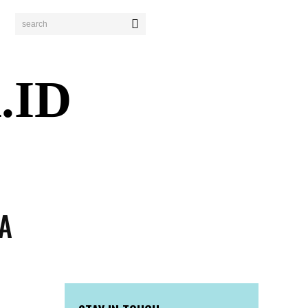
search
.ID
ENDIDIKAN
PERISTIWA
BISNIS
WISATA
HA