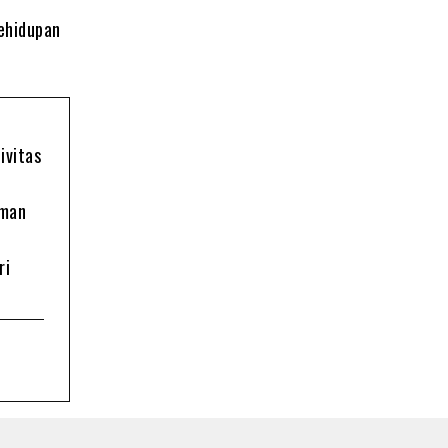
ehidupan
ivitas
oman
ri