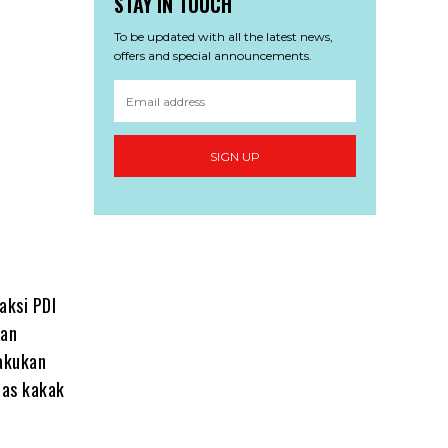
STAY IN TOUCH
To be updated with all the latest news,
offers and special announcements.
SIGN UP
aksi PDI
tan
lakukan
tas kakak