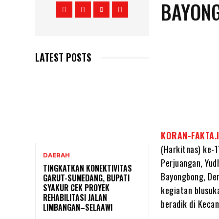
BAYON
LATEST POSTS
KORAN-FAKTA.
(Harkitnas) ke-
DAERAH
Perjuangan, Yud
TINGKATKAN KONEKTIVITAS
Bayongbong, Den
GARUT-SUMEDANG, BUPATI
SYAKUR CEK PROYEK
kegiatan blusuka
REHABILITASI JALAN
beradik di Keca
LIMBANGAN–SELAAWI