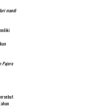
dari mandi
miliki
ukan
m Pajero
tersebut
tahun