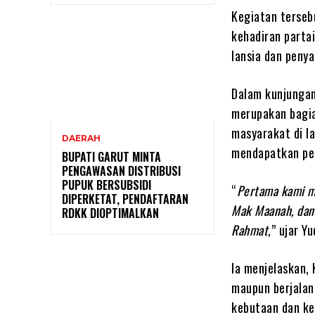
Kegiatan terseb
kehadiran parta
lansia dan penya
Dalam kunjungan
merupakan bagia
masyarakat di la
DAERAH
mendapatkan per
BUPATI GARUT MINTA
PENGAWASAN DISTRIBUSI
PUPUK BERSUBSIDI
“
Pertama kami m
DIPERKETAT, PENDAFTARAN
Mak Maanah, dan 
RDKK DIOPTIMALKAN
Rahmat
,” ujar Y
Ia menjelaskan,
maupun berjalan
kebutaan dan k