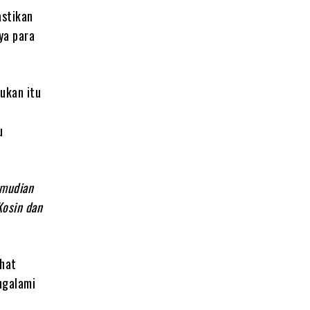
astikan
ya para
ukan itu
u
emudian
Kosin dan
ihat
ngalami