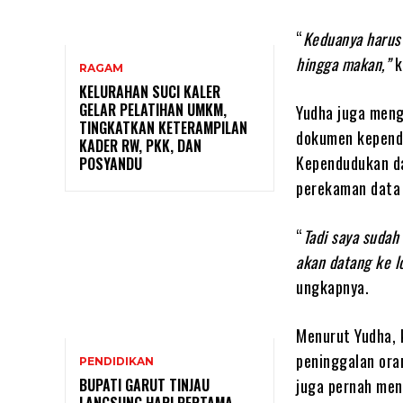
“
Keduanya harus 
hingga makan,”
k
RAGAM
KELURAHAN SUCI KALER
GELAR PELATIHAN UMKM,
Yudha juga meng
TINGKATKAN KETERAMPILAN
dokumen kependu
KADER RW, PKK, DAN
Kependudukan da
POSYANDU
perekaman data
“
Tadi saya sudah
akan datang ke l
ungkapnya.
Menurut Yudha, k
peninggalan ora
PENDIDIKAN
juga pernah men
BUPATI GARUT TINJAU