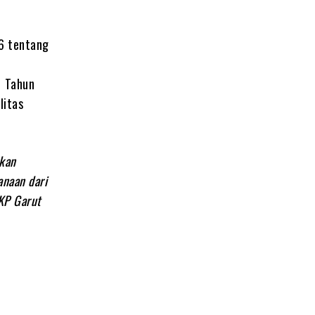
6 tentang
1 Tahun
litas
kan
anaan dari
KP Garut
,