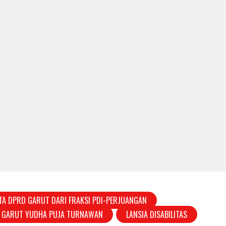
A DPRD GARUT DARI FRAKSI PDI-PERJUANGAN
 GARUT YUDHA PUJA TURNAWAN
LANSIA DISABILITAS