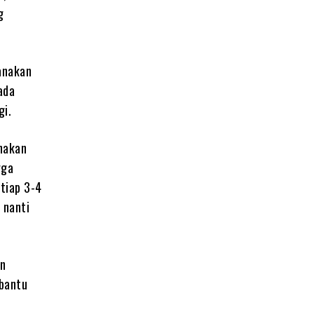
g
sanakan
ada
gi.
unakan
gga
tiap 3-4
 nanti
an
mbantu