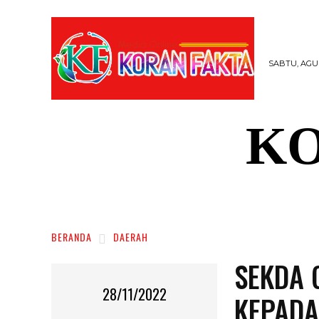
SABTU, AGUS
KO
DAERAH
NASIONAL
RAGAM
SOSI
BERANDA
DAERAH
SEKDA 
28/11/2022
KEPADA