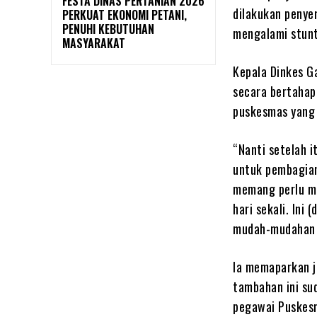
FESTA DINAS PERTANIAN 2026
dilakukan penye
PERKUAT EKONOMI PETANI,
PENUHI KEBUTUHAN
mengalami stunt
MASYARAKAT
Kepala Dinkes G
secara bertahap,
puskesmas yang 
“Nanti setelah i
untuk pembagian
memang perlu mo
hari sekali. Ini
mudah-mudahan s
Ia memaparkan j
tambahan ini su
pegawai Puskesm