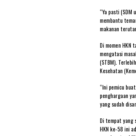
“Ya pasti (SDM un
membantu teman
makanan terutama
Di momen HKN ta
mengatasi masal
(STBM). Terlebi
Kesehatan (Keme
“Ini pemicu buat
penghargaan yan
yang sudah disa
Di tempat yang s
HKN ke-58 ini a