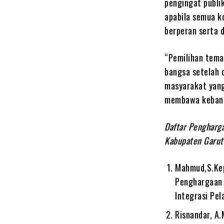
pengingat publi
apabila semua k
berperan serta 
“Pemilihan tema
bangsa setelah 
masyarakat yang
membawa kebangk
Daftar Pengharga
Kabupaten Garut
Mahmud,S.Kep
Penghargaan 
Integrasi Pe
Risnandar, A