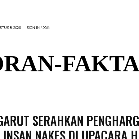
TUS 8, 2026
SIGN IN / JOIN
RAN-FAKTA
AL
PEMERINTAHAN
OLAHRAGA
POLITIK
P
GARUT SERAHKAN PENGHAR
 INSAN NAKES DI UPACARA 