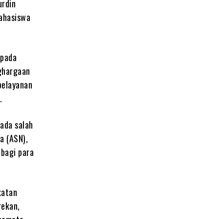
urdin
mahasiswa
epada
nghargaan
pelayanan
.
ada salah
a (ASN),
 bagi para
katan
rekan,