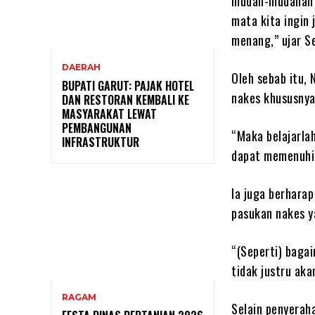
mudah-mudahan bu
mata kita ingin
menang,” ujar S
DAERAH
Oleh sebab itu, 
BUPATI GARUT: PAJAK HOTEL
nakes khususnya
DAN RESTORAN KEMBALI KE
MASYARAKAT LEWAT
PEMBANGUNAN
“Maka belajarla
INFRASTRUKTUR
dapat memenuh
Ia juga berhara
pasukan nakes y
“(Seperti) baga
tidak justru aka
RAGAM
Selain penyerah