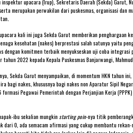
 inspektur upacara (Irup), Sekretaris Daerah (Sekda) Garut, N
serta merupakan perwakilan dari puskesmas, organisasi dan 
atan.
a upacara kali ini juga Sekda Garut memberikan penghargaan k
tenaga kesehatan (nakes) berprestasi salah satunya yaitu pe
s dengan komitmen terbaik menyukseskan uji coba integrasi 
r tahun 2022 kepada Kepala Puskesmas Banjarwangi, Mahmud
ya, Sekda Garut menyampaikan, di momentum HKN tahun ini, 
ra bagi nakes, khususnya bagi nakes non Aparatur Sipil Negar
6 formasi Pegawai Pemerintah dengan Perjanjian Kerja (PPPK)
bapak-ibu sekalian mungkin
starting poin
-nya titik pemberang
ak dari 0, ada semacam afirmasi yang cukup membantu rekan-