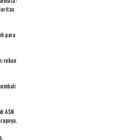
 semata-
oritas
eh para
n-rekan
kembali
di ASN
arapnya.
a,