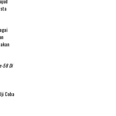
ujud
asta
agai
an
 akan
e-58 Di
ji Coba