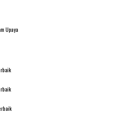
am Upaya
.
rbaik
rbaik
erbaik