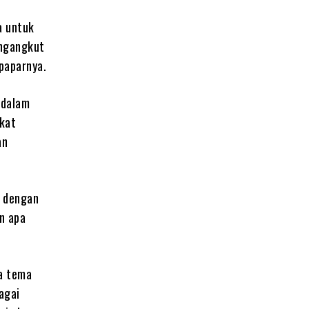
ta untuk
ngangkut
 paparnya.
 dalam
kat
an
a dengan
n apa
ka tema
agai