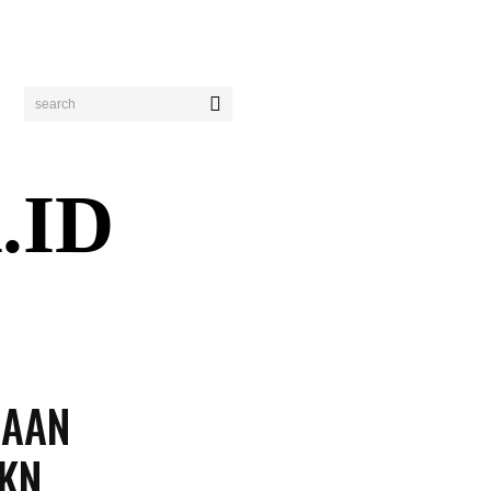
search
.ID
ENDIDIKAN
PERISTIWA
BISNIS
WISATA
GAAN
HKN