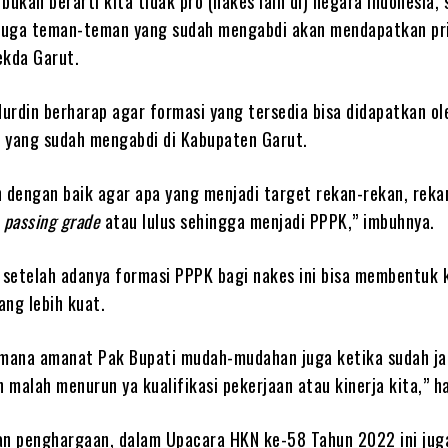
kan berarti kita tidak pro (nakes lain di) negara Indonesia,
 juga teman-teman yang sudah mengabdi akan mendapatkan pri
ekda Garut.
Nurdin berharap agar formasi yang tersedia bisa didapatkan ol
 yang sudah mengabdi di Kabupaten Garut.
h dengan baik agar apa yang menjadi target rekan-rekan, reka
i
passing grade
atau lulus sehingga menjadi PPPK,” imbuhnya.
p setelah adanya formasi PPPK bagi nakes ini bisa membentuk 
ang lebih kuat.
imana amanat Pak Bupati mudah-mudahan juga ketika sudah ja
n malah menurun ya kualifikasi pekerjaan atau kinerja kita,” h
an penghargaan, dalam Upacara HKN ke-58 Tahun 2022 ini jug