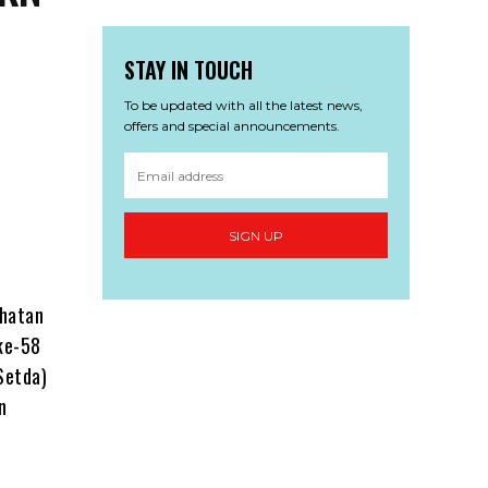
STAY IN TOUCH
To be updated with all the latest news,
offers and special announcements.
SIGN UP
ehatan
ke-58
Setda)
n