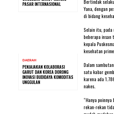
Bertindak selaku
PASAR INTERNASIONAL
Yana, dengan pe
di bidang keseh
Selain itu, pad
beberapa insan 
kepala Puskesma
kesehatan prime
DAERAH
Dalam sambutann
PENJAJAKAN KOLABORASI
satu kabar gembi
GARUT DAN KOREA DORONG
INOVASI BUDIDAYA KOMODITAS
karena ada 1.78
UNGGULAN
nakes.
“Hanya poinnya 
rekan-rekan tid